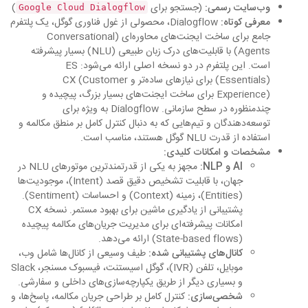
وب‌سایت رسمی:
(جستجو برای
)
Google Cloud Dialogflow
معرفی کوتاه:
Dialogflow، محصولی از غول فناوری گوگل، یک پلتفرم
جامع برای ساخت ایجنت‌های محاوره‌ای (Conversational
Agents) با قابلیت‌های درک زبان طبیعی (NLU) بسیار پیشرفته
است. این پلتفرم در دو نسخه اصلی ارائه می‌شود: ES
(Essentials) برای نیازهای ساده‌تر و CX (Customer
Experience) برای ساخت ایجنت‌های بسیار بزرگ، پیچیده و
چندمنظوره در سطح سازمانی. Dialogflow به ویژه برای
توسعه‌دهندگان و تیم‌هایی که به دنبال کنترل کامل بر منطق مکالمه و
استفاده از قدرت NLU گوگل هستند، مناسب است.
مشخصات و امکانات کلیدی:
AI و NLP:
مجهز به یکی از قدرتمندترین موتورهای NLU در
جهان، با قابلیت تشخیص دقیق قصد (Intent)، موجودیت‌ها
(Entities)، زمینه (Context) و احساسات (Sentiment).
پشتیبانی از یادگیری ماشین برای بهبود مستمر. نسخه CX
امکانات پیشرفته‌ای برای مدیریت جریان‌های مکالمه پیچیده
(State-based flows) ارائه می‌دهد.
کانال‌های پشتیبانی شده:
طیف وسیعی از کانال‌ها شامل وب،
موبایل، تلفن (IVR)، گوگل اسیستنت، فیسبوک مسنجر، Slack
و بسیاری دیگر از طریق یکپارچه‌سازی‌های داخلی و سفارشی.
شخصی‌سازی:
کنترل کامل بر طراحی جریان مکالمه، پاسخ‌ها، و