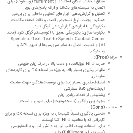
منطق ایجنت. امکان استفاده از fulfillment (وب‌هوک) برای
اتصال به سیستم‌های بک‌اند و ارائه پاسخ‌های پویا.
تحلیل و گزارش‌دهی:
ابزارهای تحلیلی داخلی برای بررسی
عملکرد ایجنت، نرخ تشخیص قصد، و نقاط ضعف مکالمات.
یکپارچگی با ابزارهای گزارش‌دهی گوگل کلود.
یکپارچه‌سازی:
یکپارچگی عمیق با اکوسیستم گوگل کلود (مانند
Speech-to-Text, Text-to-Speech, Contact Center
AI) و قابلیت اتصال به سایر سرویس‌ها از طریق API و
وب‌هوک.
مزایا (Pros):
قدرت NLU فوق‌العاده و دقت بالا در درک زبان طبیعی.
مقیاس‌پذیری بسیار بالا، به ویژه در نسخه CX برای کاربردهای
سازمانی.
انعطاف‌پذیری بسیار زیاد برای توسعه‌دهندگان جهت ساخت
ایجنت‌های کاملاً سفارشی.
پشتیبانی از تعداد زیادی زبان.
وجود پلن رایگان (با محدودیت) برای شروع و تست.
معایب (Cons):
منحنی یادگیری نسبتاً شیب‌دار، به ویژه برای نسخه CX و برای
کاربرانی که با مفاهیم NLU آشنا نیستند.
برای استفاده بهینه، اغلب نیاز به دانش فنی و برنامه‌نویسی
(به‌ویژه برای fulfillment) دارد.