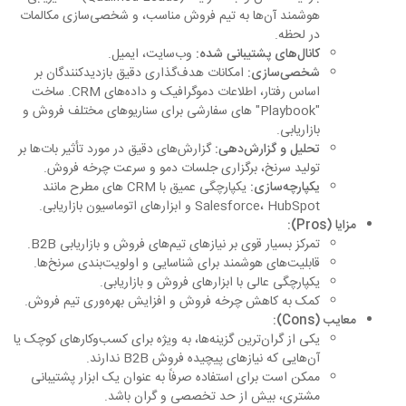
هوشمند آن‌ها به تیم فروش مناسب، و شخصی‌سازی مکالمات
در لحظه.
کانال‌های پشتیبانی شده:
وب‌سایت، ایمیل.
شخصی‌سازی:
امکانات هدف‌گذاری دقیق بازدیدکنندگان بر
اساس رفتار، اطلاعات دموگرافیک و داده‌های CRM. ساخت
"Playbook" های سفارشی برای سناریوهای مختلف فروش و
بازاریابی.
تحلیل و گزارش‌دهی:
گزارش‌های دقیق در مورد تأثیر بات‌ها بر
تولید سرنخ، برگزاری جلسات دمو و سرعت چرخه فروش.
یکپارچه‌سازی:
یکپارچگی عمیق با CRM های مطرح مانند
Salesforce، HubSpot و ابزارهای اتوماسیون بازاریابی.
مزایا (Pros):
تمرکز بسیار قوی بر نیازهای تیم‌های فروش و بازاریابی B2B.
قابلیت‌های هوشمند برای شناسایی و اولویت‌بندی سرنخ‌ها.
یکپارچگی عالی با ابزارهای فروش و بازاریابی.
کمک به کاهش چرخه فروش و افزایش بهره‌وری تیم فروش.
معایب (Cons):
یکی از گران‌ترین گزینه‌ها، به ویژه برای کسب‌وکارهای کوچک یا
آن‌هایی که نیازهای پیچیده فروش B2B ندارند.
ممکن است برای استفاده صرفاً به عنوان یک ابزار پشتیبانی
مشتری، بیش از حد تخصصی و گران باشد.