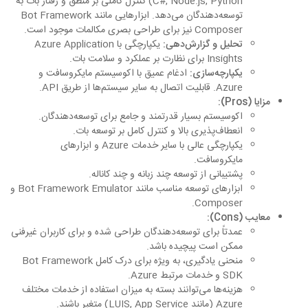
C#, Node.js, Python) کنترل کاملی بر منطق و رفتار بات به
توسعه‌دهندگان می‌دهد. ابزارهایی مانند Bot Framework
Composer نیز برای طراحی بصری مکالمات موجود است.
تحلیل و گزارش‌دهی:
یکپارچگی با Azure Application
Insights برای نظارت بر عملکرد و سلامت بات.
یکپارچه‌سازی:
ادغام عمیق با اکوسیستم مایکروسافت و
Azure. قابلیت اتصال به سایر سیستم‌ها از طریق API.
مزایا (Pros):
اکوسیستم بسیار قدرتمند و جامع برای توسعه‌دهندگان.
انعطاف‌پذیری بالا و کنترل کامل بر توسعه بات.
یکپارچگی عالی با سایر خدمات Azure و ابزارهای
مایکروسافت.
پشتیبانی از توسعه چند زبانه و چند کاناله.
ابزارهای توسعه مناسب مانند Bot Framework Emulator و
Composer.
معایب (Cons):
عمدتاً برای توسعه‌دهندگان طراحی شده و برای کاربران غیرفنی
ممکن است پیچیده باشد.
منحنی یادگیری، به ویژه برای درک کامل Bot Framework
SDK و خدمات مرتبط Azure.
هزینه‌ها می‌توانند بسته به میزان استفاده از خدمات مختلف
Azure (مانند LUIS, App Service) متغیر باشند.