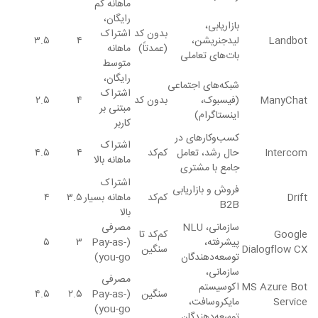
ماهانه کم
رایگان،
بازاریابی،
بدون کد
اشتراک
Landbot
لیدجنریشن،
۴
۳.۵
(عمدتاً)
ماهانه
بات‌های تعاملی
متوسط
رایگان،
شبکه‌های اجتماعی
اشتراک
ManyChat
(فیسبوک،
بدون کد
۴
۲.۵
مبتنی بر
اینستاگرام)
کاربر
کسب‌وکارهای در
اشتراک
Intercom
حال رشد، تعامل
کم‌کد
۴
۴.۵
ماهانه بالا
جامع با مشتری
اشتراک
فروش و بازاریابی
Drift
کم‌کد
ماهانه بسیار
۳.۵
۴
B2B
بالا
سازمانی، NLU
مصرفی
Google
کم‌کد تا
پیشرفته،
(Pay-as-
۳
۵
Dialogflow CX
سنگین
توسعه‌دهندگان
you-go)
سازمانی،
مصرفی
MS Azure Bot
اکوسیستم
سنگین
(Pay-as-
۲.۵
۴.۵
Service
مایکروسافت،
you-go)
توسعه‌دهندگان