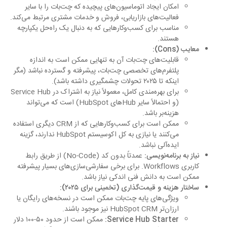
امکان ایجاد اتوماسیون‌های پیچیده که چت‌بات را با سایر
فعالیت‌های بازاریابی، فروش و خدمات مشتری مرتبط می‌کند.
مناسب برای کسب‌وکارهایی که به دنبال یک راه‌حل یکپارچه
هستند.
معایب (Cons):
قابلیت‌های چت‌بات آن به تنهایی ممکن است به اندازه
پلتفرم‌های تخصصی چت‌بات، پیشرفته و گسترده نباشد (مگر
اینکه تا ۲۰۲۵ تحولات چشمگیری داشته باشد).
برای بهره‌مندی کامل، معمولاً نیاز به اشتراک در Service Hub
(و احتمالاً سایر Hubهای HubSpot) است که می‌تواند
هزینه‌بر باشد.
ممکن است برای کسب‌وکارهایی که از CRM دیگری استفاده
می‌کنند یا نیازی به کل اکوسیستم HubSpot ندارند، گزینه
ایده‌آلی نباشد.
نیاز به برنامه‌نویسی:
عمدتاً بدون کد (No-Code) از طریق رابط
کاربری Workflows. برای برخی سفارشی‌سازی‌های بسیار پیشرفته
ممکن است به دانش فنی اندکی نیاز باشد.
ساختار هزینه و قیمت‌گذاری (تخمینی برای ۲۰۲۵):
ویژگی‌های پایه چت‌بات ممکن است در نسخه‌های رایگان یا
ارزان‌تر HubSpot CRM نیز موجود باشند.
Service Hub Starter:
ممکن است از حدود ۵۰-۱۰۰ دلار