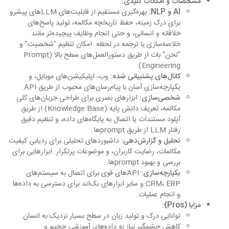
مشخصات و امکانات کلیدی:
AI و NLP:
بهره‌گیری مستقیم از قابلیت‌های LLMهای پیشرو
برای درک زمینه، حفظ تاریخچه مکالمه، تولید پاسخ‌های
خلاقانه و انسانی، و حتی انجام وظایف پیچیده‌تر مانند
خلاصه‌سازی یا ترجمه در لحظه. امکان تنظیم "شخصیت" و
"لحن" بات از طریق دستورالعمل‌های سطح بالا (Prompt
Engineering).
کانال‌های پشتیبانی شده:
وب، اپلیکیشن‌های موبایل، و
یکپارچه‌سازی آسان با پیام‌رسان‌های محبوب از طریق API.
شخصی‌سازی:
ابزارهای بصری برای طراحی جریان‌های کلی
مکالمه، تعریف دانش پایه (Knowledge Base) از طریق
آپلود مستندات یا اتصال به پایگاه‌های داده، و تنظیم دقیق
رفتار LLM از طریق promptها.
تحلیل و گزارش‌دهی:
داشبوردهای تحلیلی برای ردیابی کیفیت
مکالمات، رضایت کاربران، و موضوعات پرتکرار. ابزارهایی برای
بررسی و بهبود promptها.
یکپارچه‌سازی:
APIهای قوی برای اتصال به سیستم‌های
CRM، ERP و سایر ابزارهای بک‌اند برای دسترسی به داده‌ها
و انجام عملیات.
مزایا (Pros):
توانایی درک و تولید زبان در سطح بسیار نزدیک به انسان.
کاهش چشمگیر نیاز به داده‌های آموزشی حجیم و