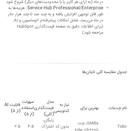
در ماه (به ازای هر کاربر یا با محدودیت‌های دیگر) شروع شود.
Service Hub Professional/Enterprise:
هزینه‌ها به
طور قابل توجهی افزایش یافته و به چند صد تا چند هزار دلار
در ماه می‌رسد، شامل امکانات پیشرفته‌تر اتوماسیون و AI.
(برای اطلاعات دقیق به صفحه قیمت‌گذاری HubSpot
مراجعه شود)
جدول مقایسه کلی تایتان‌ها
مدل
سهولت
نیاز به
قابلیت AI
نام چت‌بات
بهترین برای
قیمت‌گذاری
استفاده
کدنویسی
(از ۵)
(کلی)
(از ۵)
رایگان،
SMBs، چت
Tidio
بدون کد
اشتراک
۴.۵
۲.۵
زنده+بات ساده