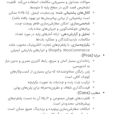
سوالات متداول و مسیریابی مکالمات استفاده می‌کند. قابلیت
تشخیص قصد کاربر در سطح پایه تا متوسط.
کانال‌های پشتیبانی شده:
وب‌سایت، ایمیل. (تا ۲۰۲۵ ممکن
است پشتیبانی از برخی پیام‌رسان‌ها نیز بهبود یافته باشد).
شخصی‌سازی:
امکان سفارشی‌سازی ظاهر ویجت چت،
پیام‌های خوشامدگویی و جریان‌های ساده بات.
تحلیل و گزارش‌دهی:
ارائه آمارهای پایه در مورد تعداد
مکالمات، بازدیدکنندگان و عملکرد بات‌ها.
یکپارچه‌سازی:
با پلتفرم‌های تجارت الکترونیک محبوب مانند
Shopify، WooCommerce و ابزارهای بازاریابی ایمیلی.
مزایا (Pros):
راه‌اندازی بسیار آسان و سریع، رابط کاربری بصری و بدون نیاز
به کدنویسی.
پلن رایگان سخاوتمندانه که برای بسیاری از کسب‌وکارهای
کوچک کافی است.
ترکیب چت زنده و چت‌بات به صورت یکپارچه.
قیمت‌گذاری شفاف و مقرون‌به‌صرفه برای پلن‌های پولی.
معایب (Cons):
قابلیت‌های هوش مصنوعی و NLP آن به نسبت پلتفرم‌های
پیشرفته‌تر، محدودتر است.
امکانات سفارشی‌سازی پیچیده و برندینگ عمیق ممکن است