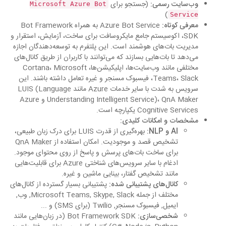
وب‌سایت رسمی:
(جستجو برای
Microsoft Azure Bot
)
Service
معرفی کوتاه:
Azure Bot Service به همراه Bot Framework
SDK، اکوسیستم جامع مایکروسافت برای ساخت، آزمایش، استقرار و
مدیریت بات‌های هوشمند است. این پلتفرم به توسعه‌دهندگان اجازه
می‌دهد تا بات‌هایی بسازند که می‌توانند با کاربران از طریق کانال‌های
مختلفی مانند وب‌سایت‌ها، اپلیکیشن‌ها، Cortana، Microsoft
Teams، Slack، فیسبوک مسنجر و غیره تعامل داشته باشند. این
سرویس به شدت با سایر خدمات Azure مانند LUIS (Language
Understanding Intelligent Service)، QnA Maker و Azure
Cognitive Services یکپارچه است.
مشخصات و امکانات کلیدی:
AI و NLP:
بهره‌گیری از قدرت LUIS برای درک زبان طبیعی،
تشخیص قصد و موجودیت. امکان استفاده از QnA Maker
برای ساخت بات‌های پرسش و پاسخ از روی محتوای موجود.
ادغام با سایر سرویس‌های شناختی Azure برای قابلیت‌هایی
مانند تشخیص گفتار، بینایی ماشین و غیره.
کانال‌های پشتیبانی شده:
پشتیبانی بسیار گسترده از کانال‌های
مختلف از جمله Microsoft Teams, Skype, Slack, وب,
ایمیل, فیسبوک مسنجر, Twilio (برای SMS) و ...
شخصی‌سازی:
Bot Framework SDK (در زبان‌هایی مانند