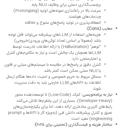
برچسب‌گذاری دستی برای وظایف NLU پایه.
سرعت بالا در راه‌اندازی نمونه‌های اولیه (Prototyping)
چت‌بات‌های هوشمند.
انعطاف‌پذیری در تولید پاسخ‌های متنوع و خلاقانه.
معایب (Cons):
هزینه‌های استفاده از LLMهای پیشرفته می‌تواند قابل توجه
باشد (معمولاً بر اساس تعداد توکن‌های ورودی/خروجی).
"توهم" (Hallucination) یا ارائه اطلاعات نادرست توسط
LLMها همچنان یک چالش است و نیاز به مکانیزم‌های کنترل
و اعتبارسنجی دارد.
کنترل دقیق بر پاسخ‌ها در مقایسه با سیستم‌های مبتنی بر قانون
یا NLU سنتی ممکن است کمتر باشد.
مسائل مربوط به حریم خصوصی و امنیت داده‌ها هنگام ارسال
اطلاعات به APIهای LLM خارجی باید به دقت مدیریت
شوند.
نیاز به برنامه‌نویسی:
کم‌کد (Low-Code) تا توسعه‌دهنده محور
(Developer-Heavy). بسیاری از این پلتفرم‌ها تلاش می‌کنند
رابط‌های کاربری ساده‌تری ارائه دهند، اما برای یکپارچه‌سازی‌های
عمیق و کنترل پیشرفته، دانش فنی (به‌ویژه کار با APIها و prompt
engineering) مفید است.
ساختار هزینه و قیمت‌گذاری (تخمینی برای ۲۰۲۵):