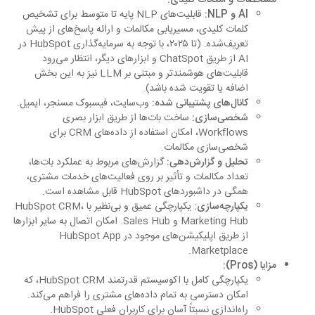
AI و NLP:
قابلیت‌های NLP پایه تا متوسط برای تشخیص
کلمات کلیدی، مسیریابی مکالمات و ارائه پاسخ‌های از پیش
تعریف‌شده. (تا ۲۰۲۵، با توجه به سرمایه‌گذاری HubSpot در
AI از طریق ChatSpot و ابزارهای دیگر، انتظار می‌رود
قابلیت‌های هوشمندتر و مبتنی بر LLM نیز به این بخش
اضافه یا تقویت شده باشد).
کانال‌های پشتیبانی شده:
وب‌سایت، فیسبوک مسنجر، ایمیل.
شخصی‌سازی:
ساخت بات‌ها از طریق ابزار بصری
Workflows، امکان استفاده از داده‌های CRM برای
شخصی‌سازی مکالمات.
تحلیل و گزارش‌دهی:
گزارش‌های مربوط به عملکرد بات‌ها،
تعداد مکالمات و تأثیر بر روی فعالیت‌های خدمات مشتری،
همگی در داشبوردهای HubSpot قابل مشاهده است.
یکپارچه‌سازی:
یکپارچگی عمیق و بی‌نظیر با HubSpot CRM،
Marketing Hub و Sales Hub. امکان اتصال به سایر ابزارها
از طریق اپلیکیشن‌های موجود در HubSpot App
Marketplace.
مزایا (Pros):
یکپارچگی کامل با اکوسیستم قدرتمند HubSpot CRM، که
امکان دسترسی به تمام داده‌های مشتری را فراهم می‌کند.
راه‌اندازی نسبتاً آسان برای کاربران فعلی HubSpot.