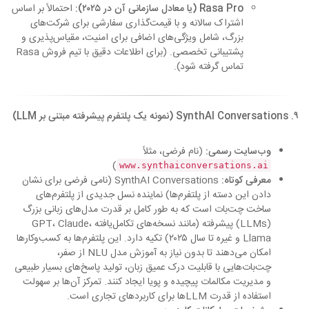
Rasa Pro (یا معادل سازمانی آن در ۲۰۲۵):
احتمالاً بر اساس
اشتراک سالانه و با قیمت‌گذاری سفارشی برای شرکت‌های
بزرگ، شامل ویژگی‌های اضافی برای امنیت، مقیاس‌پذیری و
پشتیبانی تخصصی. (برای اطلاعات دقیق با تیم فروش Rasa
تماس گرفته شود).
۹. SynthAI Conversations (نمونه یک پلتفرم پیشرفته مبتنی بر LLM)
وب‌سایت رسمی:
(نام فرضی، مثلاً
)
www.synthaiconversations.ai
معرفی کوتاه:
SynthAI Conversations (نامی فرضی برای نشان
دادن این دسته از پلتفرم‌ها) نماینده نسل جدیدی از پلتفرم‌های
ساخت چت‌بات است که به طور کامل بر قدرت مدل‌های زبانی بزرگ
(LLMs) پیشرفته (مانند نسخه‌های تکامل‌یافته GPT، Claude،
Llama و غیره تا سال ۲۰۲۵) تکیه دارد. این پلتفرم‌ها به کسب‌وکارها
امکان می‌دهند تا بدون نیاز به آموزش مدل NLU از صفر،
چت‌بات‌هایی با قابلیت درک عمیق زبان، تولید پاسخ‌های بسیار طبیعی
و مدیریت مکالمات پیچیده و پویا ایجاد کنند. تمرکز آن‌ها بر سهولت
استفاده از قدرت LLMها برای کاربردهای تجاری است.