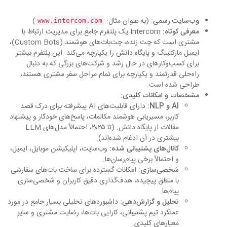
وب‌سایت رسمی:
(به عنوان مثال:
)
www.intercom.com
معرفی کوتاه:
Intercom یک پلتفرم جامع برای مدیریت ارتباط با
مشتری است که چت زنده، چت‌بات‌های هوشمند (Custom Bots)،
ایمیل مارکتینگ و پایگاه دانش را یکپارچه می‌کند. این پلتفرم بیشتر
برای کسب‌وکارهای در حال رشد و شرکت‌های بزرگی که به دنبال
راه‌حلی قدرتمند و یکپارچه برای تمام مراحل سفر مشتری هستند،
طراحی شده است.
مشخصات و امکانات کلیدی:
AI و NLP:
دارای قابلیت‌های AI پیشرفته برای درک قصد
کاربر، مسیریابی هوشمند مکالمات، پاسخ‌های خودکار و پیشنهاد
مقالات از پایگاه دانش. (تا ۲۰۲۵، احتمالاً مدل‌های LLM
بیشتری در آن ادغام شده‌اند).
کانال‌های پشتیبانی شده:
وب‌سایت، اپلیکیشن موبایل، ایمیل،
و احتمالاً برخی پیام‌رسان‌ها.
شخصی‌سازی:
امکانات گسترده برای ساخت بات‌های سفارشی
با منطق پیچیده، هدف‌گذاری دقیق کاربران و شخصی‌سازی
پیام‌ها.
تحلیل و گزارش‌دهی:
داشبوردهای تحلیلی بسیار جامع در مورد
عملکرد تیم پشتیبانی، کارایی بات‌ها، رضایت مشتری و سایر
معیارهای کلیدی.