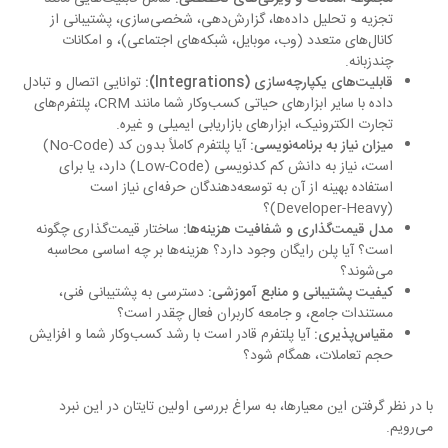
تجزیه و تحلیل داده‌ها، گزارش‌دهی، شخصی‌سازی، پشتیبانی از
کانال‌های متعدد (وب، موبایل، شبکه‌های اجتماعی)، و امکانات
چندزبانه.
قابلیت‌های یکپارچه‌سازی (Integrations):
توانایی اتصال و تبادل
داده با سایر ابزارهای حیاتی کسب‌وکار شما مانند CRM، پلتفرم‌های
تجارت الکترونیک، ابزارهای بازاریابی ایمیلی و غیره.
میزان نیاز به برنامه‌نویسی:
آیا پلتفرم کاملاً بدون کد (No-Code)
است، نیاز به دانش کم کدنویسی (Low-Code) دارد، یا برای
استفاده بهینه از آن به توسعه‌دهندگان حرفه‌ای نیاز است
(Developer-Heavy)؟
مدل قیمت‌گذاری و شفافیت هزینه‌ها:
ساختار قیمت‌گذاری چگونه
است؟ آیا پلن رایگان وجود دارد؟ هزینه‌ها بر چه اساسی محاسبه
می‌شوند؟
کیفیت پشتیبانی و منابع آموزشی:
دسترسی به پشتیبانی فنی،
مستندات جامع، و جامعه کاربران فعال چقدر است؟
مقیاس‌پذیری:
آیا پلتفرم قادر است با رشد کسب‌وکار شما و افزایش
حجم تعاملات، همگام شود؟
با در نظر گرفتن این معیارها، به سراغ بررسی اولین تایتان در این نبرد
می‌رویم.