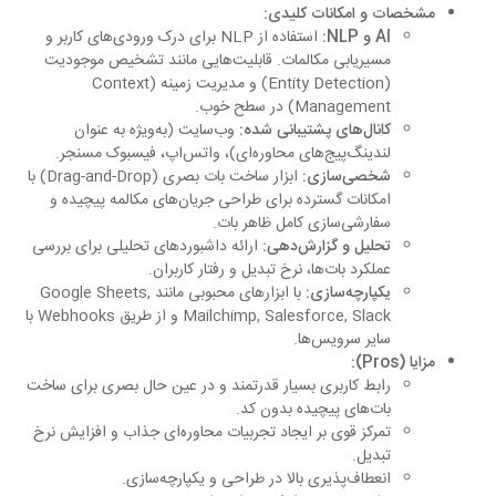
مشخصات و امکانات کلیدی:
AI و NLP:
استفاده از NLP برای درک ورودی‌های کاربر و
مسیریابی مکالمات. قابلیت‌هایی مانند تشخیص موجودیت
(Entity Detection) و مدیریت زمینه (Context
Management) در سطح خوب.
کانال‌های پشتیبانی شده:
وب‌سایت (به‌ویژه به عنوان
لندینگ‌پیج‌های محاوره‌ای)، واتس‌اپ، فیسبوک مسنجر.
شخصی‌سازی:
ابزار ساخت بات بصری (Drag-and-Drop) با
امکانات گسترده برای طراحی جریان‌های مکالمه پیچیده و
سفارشی‌سازی کامل ظاهر بات.
تحلیل و گزارش‌دهی:
ارائه داشبوردهای تحلیلی برای بررسی
عملکرد بات‌ها، نرخ تبدیل و رفتار کاربران.
یکپارچه‌سازی:
با ابزارهای محبوبی مانند Google Sheets,
Mailchimp, Salesforce, Slack و از طریق Webhooks با
سایر سرویس‌ها.
مزایا (Pros):
رابط کاربری بسیار قدرتمند و در عین حال بصری برای ساخت
بات‌های پیچیده بدون کد.
تمرکز قوی بر ایجاد تجربیات محاوره‌ای جذاب و افزایش نرخ
تبدیل.
انعطاف‌پذیری بالا در طراحی و یکپارچه‌سازی.