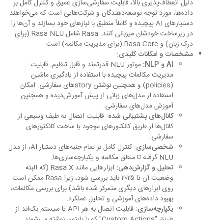
دلیل انعطاف‌پذیری بالا، قابلیت سفارشی‌سازی عمیق و کنترل کامل بر
داده‌ها، مورد توجه توسعه‌دهندگان و شرکت‌هایی است که می‌خواهند
دستیارهای AI پیچیده و کاملاً منطبق با نیازهای خود بسازند و آن‌ها را
در زیرساخت خودشان میزبانی کنند. Rasa شامل Rasa NLU (برای
درک زبان) و Rasa Core (برای مدیریت مکالمه) است.
مشخصات و امکانات کلیدی:
AI و NLP:
موتور NLU قدرتمند و قابل تنظیم. قابلیت
مدیریت مکالمات پیچیده با استفاده از یادگیری ماشین
(policies) و همچنین نوشتن storyهای سفارشی. امکان
استفاده از مدل‌های زبانی از پیش آموزش‌دیده و همچنین
آموزش مدل‌های سفارشی.
کانال‌های پشتیبانی شده:
قابلیت اتصال به طیف وسیعی از
کانال‌ها از طریق کانکتورهای موجود یا ساخت کانکتورهای
سفارشی.
شخصی‌سازی:
کنترل کامل بر تمام جنبه‌های دستیار AI، از مدل
NLU گرفته تا منطق مکالمه و یکپارچه‌سازی‌ها.
تحلیل و گزارش‌دهی:
ابزارهایی مانند Rasa X (که البته
وضعیت آن تا ۲۰۲۵ باید بررسی شود، زیرا Rasa ممکن است
روی ابزارهای دیگری متمرکز شده باشد) برای بررسی مکالمات،
بهبود داده‌های آموزشی و تحلیل عملکرد.
یکپارچه‌سازی:
قابلیت اتصال به هر API یا سیستم بک‌اند از
طریق "Custom Actions" که با پایتون نوشته می‌شوند.