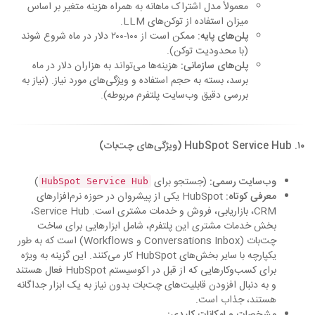
معمولاً مدل اشتراک ماهانه به همراه هزینه متغیر بر اساس
میزان استفاده از توکن‌های LLM.
پلن‌های پایه:
ممکن است از ۱۰۰-۲۰۰ دلار در ماه شروع شوند
(با محدودیت توکن).
پلن‌های سازمانی:
هزینه‌ها می‌تواند به هزاران دلار در ماه
برسد، بسته به حجم استفاده و ویژگی‌های مورد نیاز. (نیاز به
بررسی دقیق وب‌سایت پلتفرم مربوطه).
۱۰. HubSpot Service Hub (ویژگی‌های چت‌بات)
وب‌سایت رسمی:
(جستجو برای
)
HubSpot Service Hub
معرفی کوتاه:
HubSpot یکی از پیشروان در حوزه نرم‌افزارهای
CRM، بازاریابی، فروش و خدمات مشتری است. Service Hub،
بخش خدمات مشتری این پلتفرم، شامل ابزارهایی برای ساخت
چت‌بات (Conversations Inbox و Workflows) است که به طور
یکپارچه با سایر بخش‌های HubSpot کار می‌کنند. این گزینه به ویژه
برای کسب‌وکارهایی که از قبل در اکوسیستم HubSpot فعال هستند
و به دنبال افزودن قابلیت‌های چت‌بات بدون نیاز به یک ابزار جداگانه
هستند، جذاب است.
مشخصات و امکانات کلیدی: