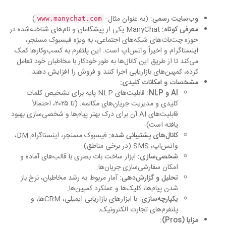
وب‌سایت رسمی:
(به عنوان مثال:
)
www.manychat.com
معرفی کوتاه:
ManyChat یکی از پیشگامان و نام‌های شناخته‌شده در
حوزه چت‌بات‌های شبکه‌های اجتماعی، به ویژه فیسبوک مسنجر،
اینستاگرام و اخیراً واتس‌اپ است. این پلتفرم به کسب‌وکارها کمک
می‌کند تا از طریق این کانال‌ها به طور خودکار با مخاطبان خود تعامل
کرده، کمپین‌های بازاریابی اجرا کنند و فروش را افزایش دهند.
مشخصات و امکانات کلیدی:
AI و NLP:
قابلیت‌های NLP پایه برای تشخیص کلمات
کلیدی و مدیریت جریان‌های مکالمه. (تا ۲۰۲۵، احتمالاً
قابلیت‌های AI آن برای درک بهتر پیام‌ها و شخصی‌سازی بهبود
یافته است).
کانال‌های پشتیبانی شده:
فیسبوک مسنجر، اینستاگرام DM،
واتس‌اپ، SMS (در برخی مناطق).
شخصی‌سازی:
ابزار ساخت بات بصری با قالب‌های آماده و
امکان سفارشی‌سازی جریان‌ها.
تحلیل و گزارش‌دهی:
آمار مربوط به رشد مخاطبان، نرخ باز
شدن پیام‌ها، کلیک‌ها و عملکرد کمپین‌ها.
یکپارچه‌سازی:
با ابزارهای بازاریابی ایمیلی، CRMها، و
پلتفرم‌های تجارت الکترونیک.
مزایا (Pros):