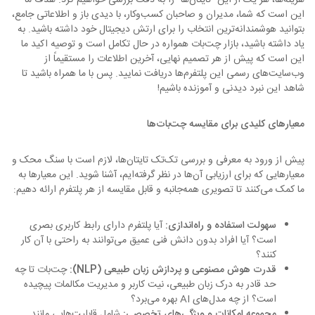
هزینه‌ها، هر یک از این "تایتان‌ها" را به دقت بررسی خواهیم کرد. هدف ما
این است که شما، مدیران و صاحبان کسب‌وکار، با دیدی باز و اطلاعاتی جامع،
بتوانید هوشمندانه‌ترین انتخاب را برای ارتش دیجیتال خود داشته باشید. به
یاد داشته باشید، بازار چت‌بات همواره در حال تکامل است و توصیه اکید ما
این است که پیش از هر تصمیم نهایی، آخرین اطلاعات را مستقیماً از
وب‌سایت‌های رسمی این پلتفرم‌ها دریافت نمایید. پس با ما همراه باشید تا
شاهد این نبرد دیدنی و آموزنده باشیم!
معیارهای کلیدی برای مقایسه چت‌بات‌ها
پیش از ورود به معرفی و بررسی تک‌تک تایتان‌ها، لازم است با سنگ محک و
معیارهایی که برای ارزیابی آن‌ها در نظر گرفته‌ایم، آشنا شوید. این معیارها به
ما کمک می‌کنند تا تصویری همه‌جانبه و قابل مقایسه از هر پلتفرم ارائه دهیم:
سهولت استفاده و راه‌اندازی:
آیا پلتفرم دارای رابط کاربری بصری
است؟ آیا افراد بدون دانش فنی عمیق می‌توانند به راحتی با آن کار
کنند؟
قدرت هوش مصنوعی و پردازش زبان طبیعی (NLP):
چت‌بات تا چه
حد قادر به درک زبان طبیعی، نیت کاربر و مدیریت مکالمات پیچیده
است؟ از چه مدل‌های AI بهره می‌برد؟
مجموعه امکانات و ویژگی‌های تخصصی:
شامل قابلیت‌هایی مانند