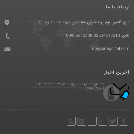
ارتباط با ما
کرج گلشهر بلوار پونه شرقی ساختمان سهند طبقه 4 واحد 7
تلفن: 02634518610 09905612838
info@pineportal.com
آخرین اخبار
پلاگین ایمیل یادآوری به فروشگاه اضافه گردید
پلاگین کیف پول الکترونیکی به فروشگاه اضافه گردید
1398/06/04
1398/06/06