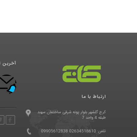
آخرین ا
درگاه پرداخت تاپ
1398/04/21
ارتباط با ما
کرج گلشهر بلوار پونه شرقی ساختمان سهند
طبقه 4 واحد 7
تلفن: 02634518610 09905612838