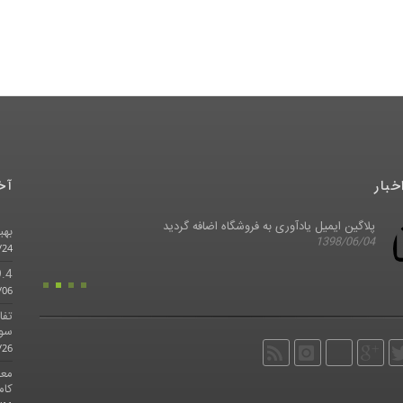
خبار
آخ
پلاگین ایمیل یادآوری به فروشگاه اضافه گردید
بهبو
1398/06/04
/24
Aspire 9.4 ب
/06
سوی
/26
معر
کام