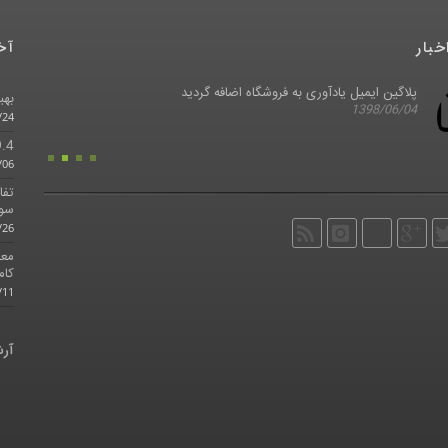
خبار
آخ
پلاگین ایمیل یادآوری به فروشگاه اضافه گردید
بهبو
1398/06/04
/24
Aspire 9.4 ب
/06
سوی
/26
معر
کام
/11
آرش