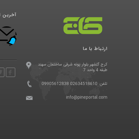
آخرین ا
درگاه پرداخت تاپ
1398/04/21
ارتباط با ما
کرج گلشهر بلوار پونه شرقی ساختمان سهند
طبقه 4 واحد 7
تلفن: 02634518610 09905612838
info@pineportal.com