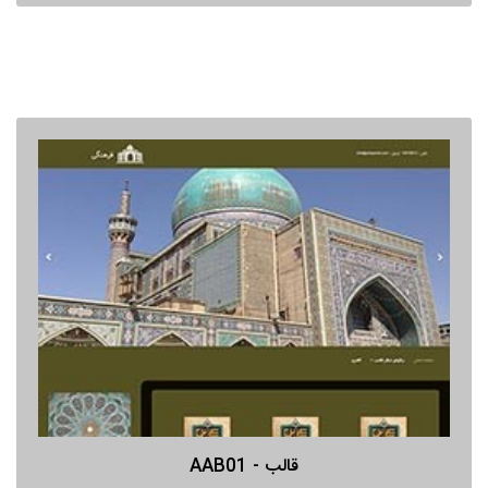
قالب - AAB01
پیش نمایش
قالب - AAB01