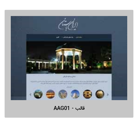
قالب - AAG01
پیش نمایش
قالب - AAG01