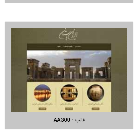
قالب - AAG00
پیش نمایش
قالب - AAG00