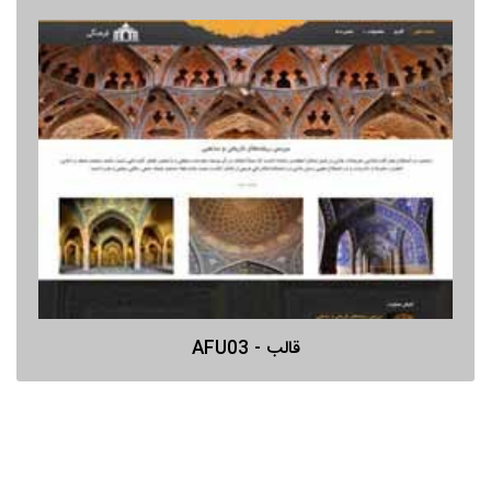
قالب - AFU03
پیش نمایش
قالب - AFU03