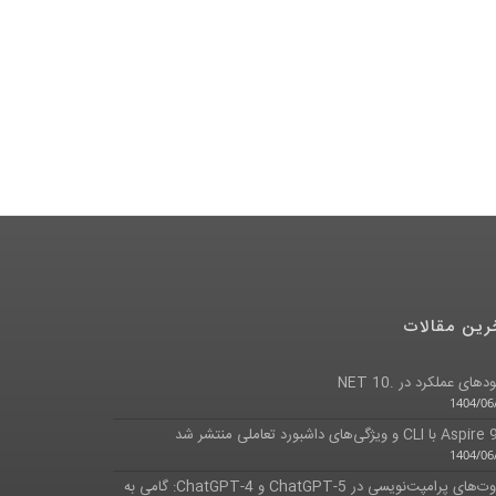
رین مقالات
پلاگین کیف پول الکترونیکی به فروشگاه اضافه گردید
دهای عملکرد در .NET 10
1398/06/06
1404/06
ا CLI و ویژگی‌های داشبورد تعاملی منتشر شد
1404/06
تفاوت‌های پرامپت‌نویسی در ChatGPT-5 و ChatGPT-4: گامی به